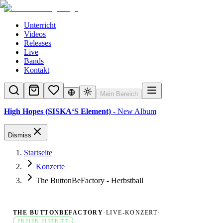
Unterricht
Videos
Releases
Live
Bands
Kontakt
Mein Bereich
High Hopes (SISKA‘S Element)
- New Album
Dismiss
Startseite
Konzerte
The ButtonBeFactory - Herbstball
THE BUTTONBEFACTORY
·
LIVE-KONZERT
·
FREIER EINTRITT